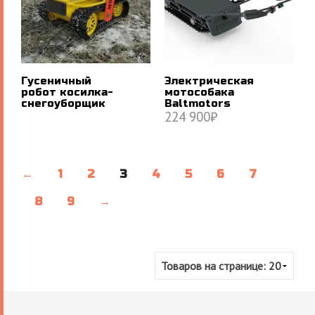
Гусеничный
Электрическая
робот косилка-
мотособака
снегоуборщик
Baltmotors
224 900
₽
ПОДРОБНЕЕ
В КОРЗИНУ
←
1
2
3
4
5
6
7
8
9
→