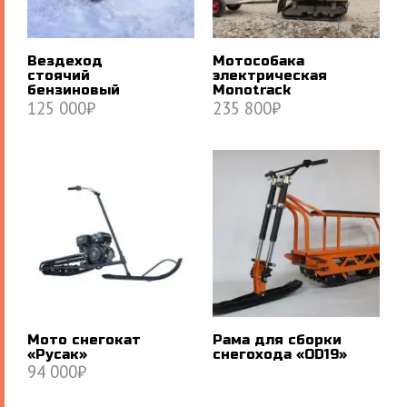
Вездеход
Мотособака
стоячий
электрическая
бензиновый
Monotrack
125 000
₽
235 800
₽
В КОРЗИНУ
В КОРЗИНУ
Мото снегокат
Рама для сборки
«Русак»
снегохода «OD19»
94 000
₽
В КОРЗИНУ
ПОДРОБНЕЕ