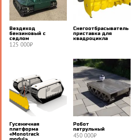
Вездеход
Снегоотбрасыватель
бензиновый с
приставка для
седлом
квадроцикла
125 000
₽
В КОРЗИНУ
ПОДРОБНЕЕ
Гусеничная
Робот
платформа
патрульный
«Monotrack
450 000
₽
modul»