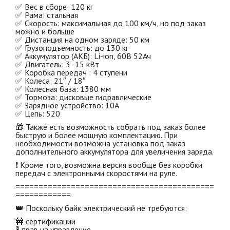
✅ Вес в сборе: 120 кг
✅ Рама: стальная
✅ Скорость: максимальная до 100 км/ч, но под заказ
можно и больше
✅ Дистанция на одном заряде: 50 км
✅ Грузоподъемность: до 130 кг
✅ Аккумулятор (АКБ): Li-ion, 60В 52Ач
✅ Двигатель: 3 -15 кВт
✅ Коробка передач : 4 ступени
✅ Колеса: 21″ / 18″
✅ Колесная база: 1380 мм
✅ Тормоза: дисковые гидравлические
✅ Зарядное устройство: 10А
✅ Цепь: 520
🎁 Также есть возможность собрать под заказ более
быструю и более мощную комплектацию. При
необходимости возможна установка под заказ
дополнительного аккумулятора для увеличения заряда.
❗ Кроме того, возможна версия вообще без коробки
передач с электронными скоростями на руле.
===========================================
============
👑 Поскольку байк электрический не требуются:
🚧 сертификации
🚦 прав на управление