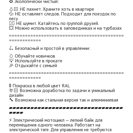
♻ Экологически чистый:
👃🏻 НЕ пахнет. Храните хоть в квартире
💦 НЕ оставляет следов. Подходит для поездок по
лесу
👂🏻 НЕ шумит. Катайтесь по группой друзей.
💥 Можно использовать в заповедниках и на турбазах
===========================================
============
🛴 Безопасный и простой в управлении:
🥚 Обучайте новичков
💡 Используйте в прокате
🎉 Отдыхайте с семьей
===========================================
============
🚦 Покраска в любой цвет RAL
🤘🏻 Возможна доработка по задачи и уникальный
дизайн
🔧 Возможна как стальная версия так и алюминиевая
▰▰▰▰▰▰▰▰▰▰▰▰▰▰▰▰▰▰▰▰▰▰▰▰▰▰▰▰▰▰▰▰
▰▰▰▰
⚡ Электрический мотоцикл — легкий байк для
перемещения одного человека. Работает на
электрической тяге. Для управления не требуются