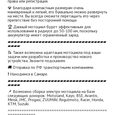
права или регистрация.
💎 Благодаря компактным размерам очень
маневренный и легкий, его буквально можно развернуть
на месте. Вы всегда сможете перетащить его через
препятствие без посторонней помощи.
🏆 Данный мотоцикл будет эффективным для
использования в радиусе до 50-100 км, поскольку
аккумулятор имеет ограниченный заряд.
▰▰▰▰▰▰▰▰▰▰▰▰▰▰▰▰▰▰▰▰▰▰▰▰▰▰▰▰▰▰▰▰
▰▰▰▰
📝 Также возможна адаптация мотоцикла под ваши
задачи или разработка и производство нового
устройства. Звоните подскажем.
🚚 Отправка по РФ транспортными компаниями.
❗ Находимся в Самаре.
▰▰▰▰▰▰▰▰▰▰▰▰▰▰▰▰▰▰▰▰▰▰▰▰▰▰▰▰▰▰▰▰
▰▰▰▰
📌 Возможно сборка электро мотоцикла на базе
следующих доноров: Motoland, Kayo, BSE, Avantis,
Minsk, JMC, Progasi, ZUUMAV, Regulmoto, Racer, Honda,
KTM, Suzuki.
===========================================
============