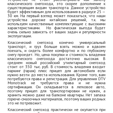
классического снегохода, это скорее дополнение к
существующим видам транспорта. Данное устройство
будет эффективным для использования в радиусе 25 —
30 км. На первый взгляд может показаться, что наши
устройства дороже китайских решений, т.к. мы
используем качественные комплектующие с высокими
характеристиками. Но фактическая выгода будет
очень сильно зависеть от ваших задач и регулярности
эксплуатации.
Классический снегоход конечно универсальный
транспорт, и груз больше взять можно и вдвоем
поехать, и сидеть более комфортно и по глубокому
снегу проедет. Но, цена покупки и стоимость владения
классического снегохода достаточно высокая. В
среднем новый российский утилитарный снегоход
стоит от 350 тыс. руб. В стоимость владения входит
паркинг (гараж) плюс прицеп для автомобиля если
нужно везти до места использования. Кроме того, вам
потребуются права и регистрация. Для управления DTV
Monotrack не требуются права и не нужна
сертификация. Он складывается в легковое авто,
поэтому прицеп для транспортировки не нужен, а
хранить можно даже на балконе квартиры. Нет запаха
горюче-смазочных материалов, поэтому ваших родных
это не потревожит.
Классический снегоход практически не окупается при