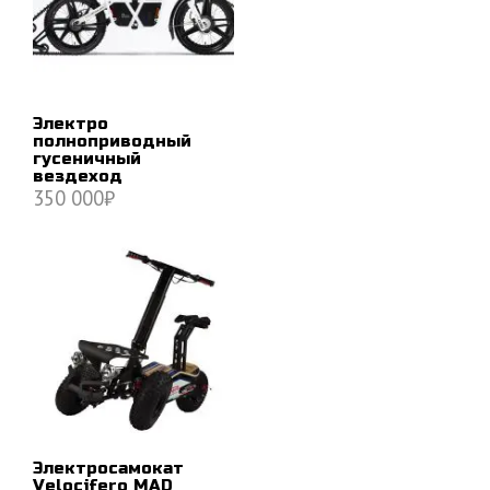
Электро
полноприводный
гусеничный
вездеход
350 000
₽
В КОРЗИНУ
Электросамокат
Velocifero MAD