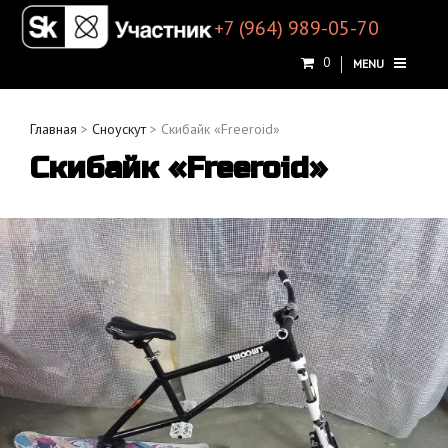
+7 (964) 989-05-70
0
MENU
Главная
>
Сноускут
> Скибайк «Freeroid»
Скибайк «Freeroid»