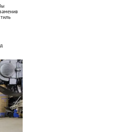
Вы
заменив
стиль
од