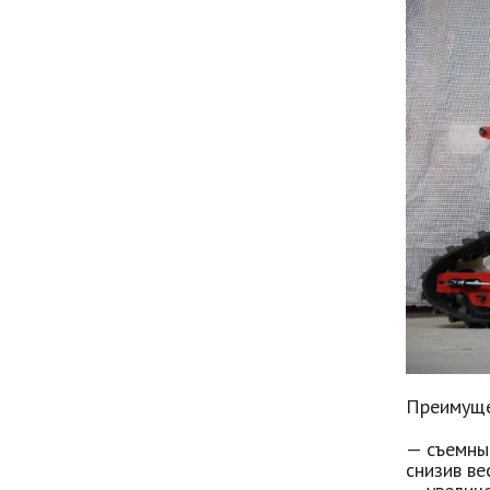
Преимуще
— съемны
снизив вес