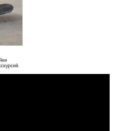
йки
скурсий.