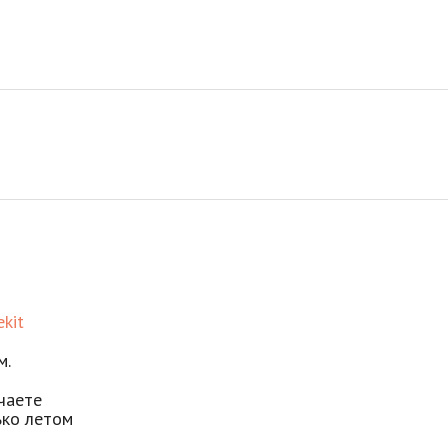
kit
м.
учаете
ько летом