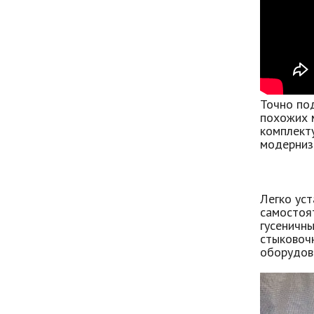
Точно под
похожих 
комплект
модерниз
Легко ус
самостоят
гусеничны
стыковочн
оборудов