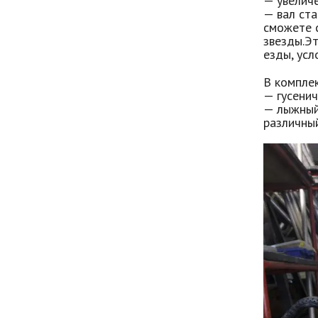
— увеличе
— вал ст
сможете 
звезды.Э
езды, усл
В комплек
— гусенич
— лыжный 
различны