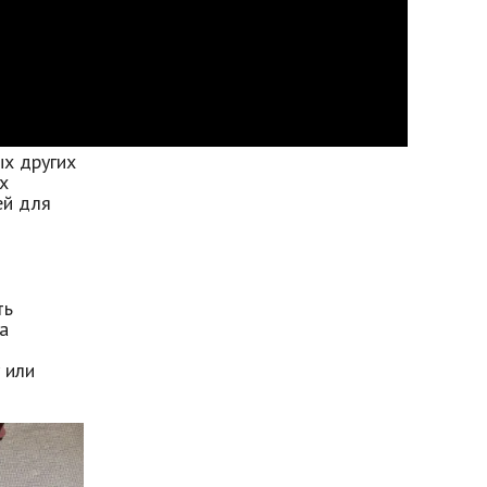
ых других
х
ей для
ть
а
 или