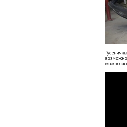
Гусеничн
возможнос
можно исп