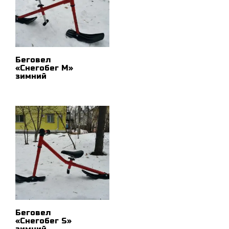
Беговел
«Снегобег М»
зимний
ПОДРОБНЕЕ
Беговел
«Снегобег S»
зимний