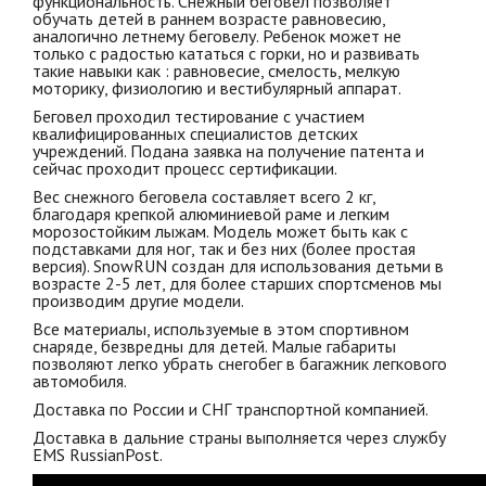
функциональность. Снежный беговел позволяет
обучать детей в раннем возрасте равновесию,
аналогично летнему беговелу. Ребенок может не
только с радостью кататься с горки, но и развивать
такие навыки как : равновесие, смелость, мелкую
моторику, физиологию и вестибулярный аппарат.
Беговел проходил тестирование с участием
квалифицированных специалистов детских
учреждений. Подана заявка на получение патента и
сейчас проходит процесс сертификации.
Вес снежного беговела составляет всего 2 кг,
благодаря крепкой алюминиевой раме и легким
морозостойким лыжам. Модель может быть как с
подставками для ног, так и без них (более простая
версия). SnowRUN создан для использования детьми в
возрасте 2-5 лет, для более старших спортсменов мы
производим другие модели.
Все материалы, используемые в этом спортивном
снаряде, безвредны для детей. Малые габариты
позволяют легко убрать снегобег в багажник легкового
автомобиля.
Доставка по России и СНГ транспортной компанией.
Доставка в дальние страны выполняется через службу
EMS RussianPost.