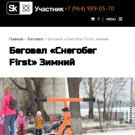
+7 (964) 989-05-70
0
MENU
Главная
>
Беговел
> Беговел «Снегобег First» зимний
Беговел «Снегобег
First» Зимний